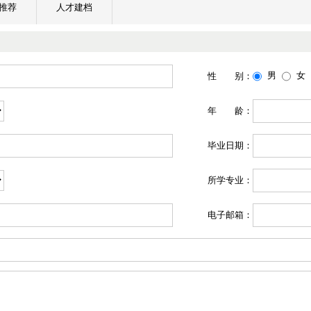
推荐
人才建档
男
女
性 别：
年 龄：
毕业日期：
所学专业：
电子邮箱：