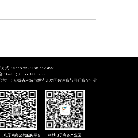
方式：0556-5623188\5623688
箱：taobo@05561688.com
区地址：安徽省桐城市经济开发区兴源路与同祥路交汇处
城市电子商务公共服务平台
桐城电子商务产业园