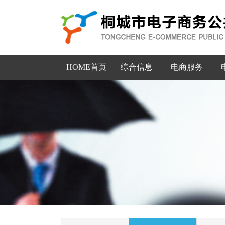
HOME首页
综合信息
电商服务