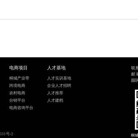
电商项目
人才基地
联系
邮 
桐城产业带
人才实训基地
园
跨境电商
企业人才招聘
农村电商
人才推荐
分销平台
人才建档
电商咨询平台
031号-2
桐