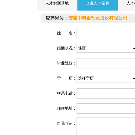
人才实训基地
企业人才招聘
人才
应聘岗位：
安徽中科自动化股份有限公司
姓 名：
婚姻状况：
毕业院校：
学 历：
联系电话：
现住地址：
自我介绍：