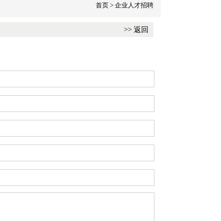
首页
>
企业人才招聘
>> 返回