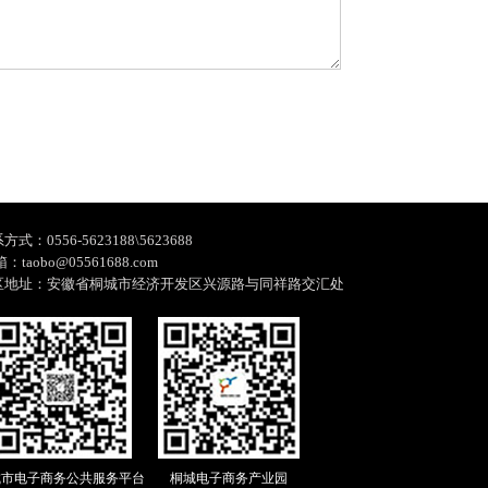
方式：0556-5623188\5623688
箱：taobo@05561688.com
区地址：安徽省桐城市经济开发区兴源路与同祥路交汇处
城市电子商务公共服务平台
桐城电子商务产业园