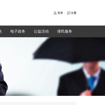
登录
|
注册
色
电子政务
公益活动
便民服务