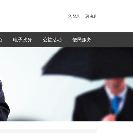
登录
|
注册
色
电子政务
公益活动
便民服务