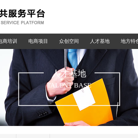
电商培训
电商项目
众创空间
人才基地
地方特
人才基地
TALENT BASE